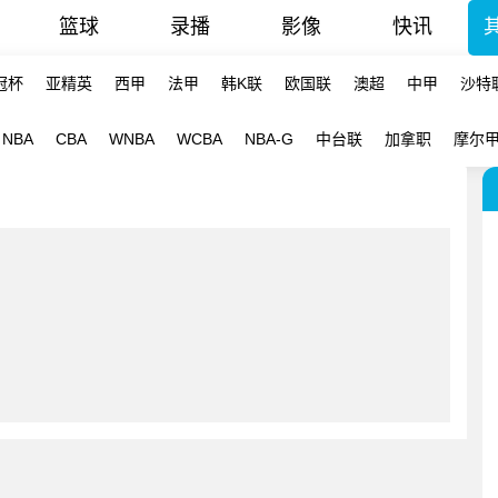
篮球
录播
影像
快讯
冠杯
亚精英
西甲
法甲
韩K联
欧国联
澳超
中甲
沙特
NBA
CBA
WNBA
WCBA
NBA-G
中台联
加拿职
摩尔