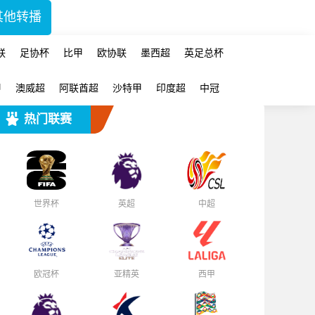
其他转播
联
足协杯
比甲
欧协联
墨西超
英足总杯
甲
澳威超
阿联酋超
沙特甲
印度超
中冠
热门联赛
世界杯
英超
中超
欧冠杯
亚精英
西甲