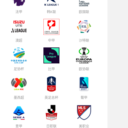
法甲
韩K联
欧国联
澳超
中甲
沙特联
足协杯
比甲
欧协联
墨西超
英足总杯
葡甲
意甲
日职联
美职业