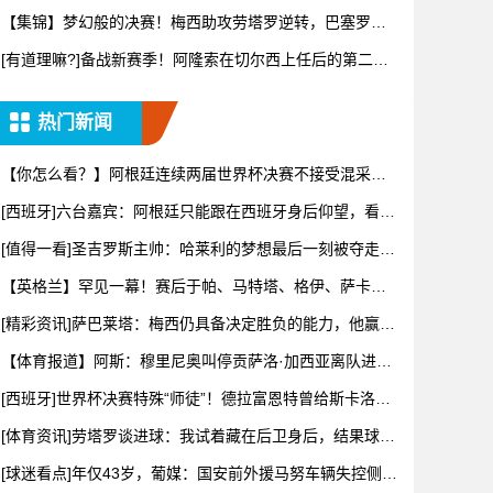
士得到
【集锦】梦幻般的决赛！梅西助攻劳塔罗逆转，巴塞罗那
酒吧陷入疯
[有道理嘛?]备战新赛季！阿隆索在切尔西上任后的第二堂
训练课
热门新闻
【你怎么看？】阿根廷连续两届世界杯决赛不接受混采！
根据规定将
[西班牙]六台嘉宾：阿根廷只能跟在西班牙身后仰望，看着
我们胸
[值得一看]圣吉罗斯主帅：哈莱利的梦想最后一刻被夺走，
但他一
【英格兰】罕见一幕！赛后于帕、马特塔、格伊、萨卡等
英法两队球
[精彩资讯]萨巴莱塔：梅西仍具备决定胜负的能力，他赢得
了一切
【体育报道】阿斯：穆里尼奥叫停贡萨洛·加西亚离队进
程，他正亲
[西班牙]世界杯决赛特殊“师徒”！德拉富恩特曾给斯卡洛尼
上过
[体育资讯]劳塔罗谈进球：我试着藏在后卫身后，结果球刚
好传到
[球迷看点]年仅43岁，葡媒：国安前外援马努车辆失控侧