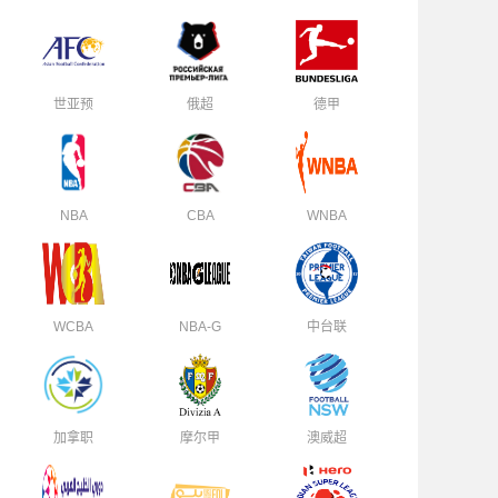
世亚预
俄超
德甲
NBA
CBA
WNBA
WCBA
NBA-G
中台联
加拿职
摩尔甲
澳威超