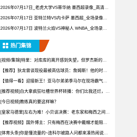
锦】
2026年07月17日_老虎大学VS蒂华纳 墨西超录像_高清录
像【全场回放】
2026年07月17日 亚特兰特VS内卡萨 墨西超_全场录像
【视频集锦】
2026年07月17日 波特兰火焰VS神秘人 WNBA_全场录像
【全场回放】
热门集锦
[视频/集锦]特里：对库库的离开感到失望，但罗杰斯的到
来又让
【推荐】狄龙曾谈现役最被高估球员：詹姆斯！他的时代
结束了！该
【值得一看】迎接新王！亚马尔弟弟季马尔在现场霸气地
戴上冠军帽
[推荐视频]白大拿疯狂吐槽世界杯转播：你们比我还烂，我
甘拜下
[今日视频]教练真的要这样嘛？
[皇家马德里]左右为难！小贝谈决赛：老东家和梅西之间难
抉择，
【推荐视频】国外博主：只有梅西在决赛中戴帽才能阻止
姆巴佩赢得
[体育头条]你是懂流量的~连科尔被路人问都来凑热闹说勇