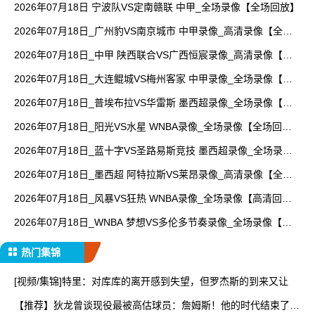
2026年07月18日 宁波队VS定南赣联 中甲_全场录像【全场回放】
2026年07月18日_广州豹VS南京城市 中甲录像_高清录像【全场
回放】
2026年07月18日_中甲 陕西联合VS广西恒宸录像_高清录像【全
场回放】
2026年07月18日_大连鲲城VS梅州客家 中甲录像_全场录像【高
清回放】
2026年07月18日_普埃布拉VS华雷斯 墨西超录像_全场录像【全
场回放】
2026年07月18日_阳光VS水星 WNBA录像_全场录像【全场回
放】
2026年07月18日_蓝十字VS圣路易斯竞技 墨西超录像_全场录像
【高清回放】
2026年07月18日_墨西超 阿特拉斯VS莱昂录像_高清录像【全场
回放】
2026年07月18日_风暴VS狂热 WNBA录像_全场录像【高清回
放】
2026年07月18日_WNBA 梦想VS多伦多节奏录像_全场录像【高
清回放】
热门集锦
[视频/集锦]特里：对库库的离开感到失望，但罗杰斯的到来又让
【推荐】狄龙曾谈现役最被高估球员：詹姆斯！他的时代结束了！