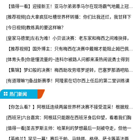
该
【值得一看】迎接新王！亚马尔弟弟季马尔在现场霸气地戴上冠军
帽
[推荐视频]白大拿疯狂吐槽世界杯转播：你们比我还烂，我甘拜下
[今日视频]教练真的要这样嘛？
[皇家马德里]左右为难！小贝谈决赛：老东家和梅西之间难抉择，
【推荐视频】国外博主：只有梅西在决赛中戴帽才能阻止姆巴佩赢
得
[体育头条]你是懂流量的~连科尔被路人问都来凑热闹说勇士得到
【集锦】梦幻般的决赛！梅西助攻劳塔罗逆转，巴塞罗那酒吧陷入
疯
[有道理嘛?]备战新赛季！阿隆索在切尔西上任后的第二堂训练课
热门新闻
【你怎么看？】阿根廷连续两届世界杯决赛不接受混采！根据规定
将
[西班牙]六台嘉宾：阿根廷只能跟在西班牙身后仰望，看着我们胸
[值得一看]圣吉罗斯主帅：哈莱利的梦想最后一刻被夺走，但他一
【英格兰】罕见一幕！赛后于帕、马特塔、格伊、萨卡等英法两队