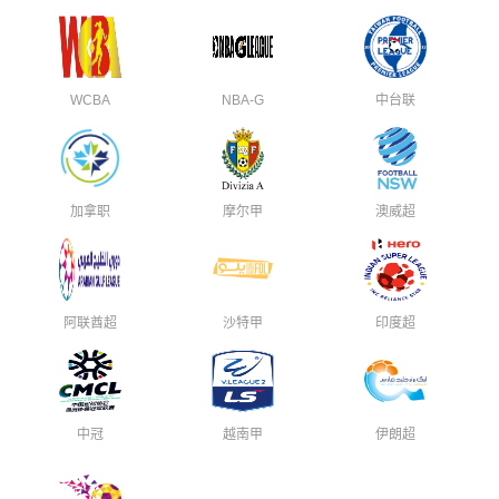
WCBA
NBA-G
中台联
加拿职
摩尔甲
澳威超
阿联酋超
沙特甲
印度超
中冠
越南甲
伊朗超