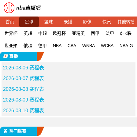
首页
足球
篮球
录播
影像
快讯
其他转播
世界杯
英超
中超
欧冠杯
亚精英
西甲
法甲
韩K联
世亚预
俄超
德甲
NBA
CBA
WNBA
WCBA
NBA-G
直播
2026-08-06 赛程表
2026-08-07 赛程表
2026-08-08 赛程表
2026-08-09 赛程表
2026-08-10 赛程表
热门联赛