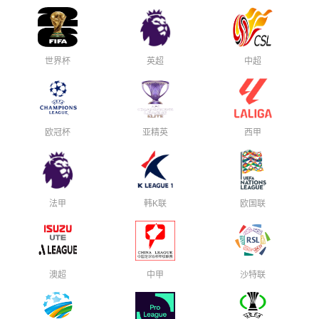
世界杯
英超
中超
欧冠杯
亚精英
西甲
法甲
韩K联
欧国联
澳超
中甲
沙特联