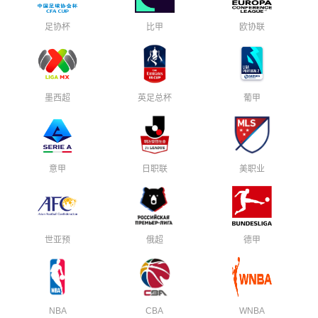
足协杯
比甲
欧协联
墨西超
英足总杯
葡甲
意甲
日职联
美职业
世亚预
俄超
德甲
NBA
CBA
WNBA