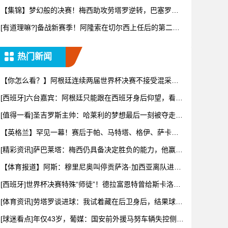
士得到
【集锦】梦幻般的决赛！梅西助攻劳塔罗逆转，巴塞罗那
酒吧陷入疯
[有道理嘛?]备战新赛季！阿隆索在切尔西上任后的第二堂
训练课
热门新闻
【你怎么看？】阿根廷连续两届世界杯决赛不接受混采！
根据规定将
[西班牙]六台嘉宾：阿根廷只能跟在西班牙身后仰望，看着
我们胸
[值得一看]圣吉罗斯主帅：哈莱利的梦想最后一刻被夺走，
但他一
【英格兰】罕见一幕！赛后于帕、马特塔、格伊、萨卡等
英法两队球
[精彩资讯]萨巴莱塔：梅西仍具备决定胜负的能力，他赢得
了一切
【体育报道】阿斯：穆里尼奥叫停贡萨洛·加西亚离队进
程，他正亲
[西班牙]世界杯决赛特殊“师徒”！德拉富恩特曾给斯卡洛尼
上过
[体育资讯]劳塔罗谈进球：我试着藏在后卫身后，结果球刚
好传到
[球迷看点]年仅43岁，葡媒：国安前外援马努车辆失控侧