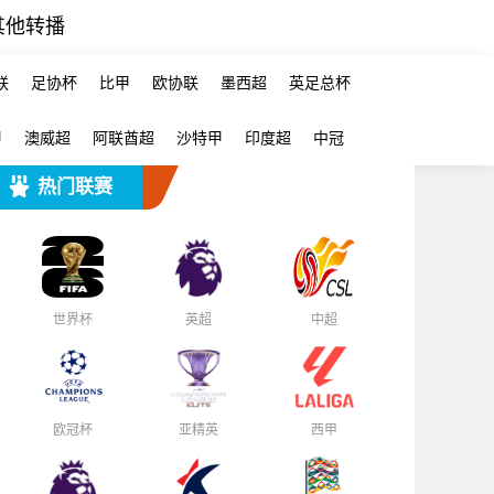
其他转播
联
足协杯
比甲
欧协联
墨西超
英足总杯
甲
澳威超
阿联酋超
沙特甲
印度超
中冠
热门联赛
世界杯
英超
中超
欧冠杯
亚精英
西甲