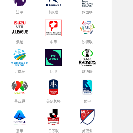
法甲
韩K联
欧国联
澳超
中甲
沙特联
足协杯
比甲
欧协联
墨西超
英足总杯
葡甲
意甲
日职联
美职业