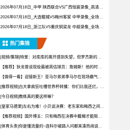
【全场回放】
2026年07月18日_中甲 陕西联合VS广西恒宸录像_高清录
像【全场回放】
2026年07月18日_大连鲲城VS梅州客家 中甲录像_全场录
像【高清回放】
2026年07月18日_浙江队VS重庆铜梁龙 中超录像_全场录
像【全场回放】
热门集锦
[视频/集锦]特里：对库库的离开感到失望，但罗杰斯的到
来又让
【推荐】狄龙曾谈现役最被高估球员：詹姆斯！他的时代
结束了！该
【值得一看】迎接新王！亚马尔弟弟季马尔在现场霸气地
戴上冠军帽
[推荐视频]白大拿疯狂吐槽世界杯转播：你们比我还烂，我
甘拜下
[今日视频]教练真的要这样嘛？
[皇家马德里]左右为难！小贝谈决赛：老东家和梅西之间难
抉择，
【推荐视频】国外博主：只有梅西在决赛中戴帽才能阻止
姆巴佩赢得
[体育头条]你是懂流量的~连科尔被路人问都来凑热闹说勇