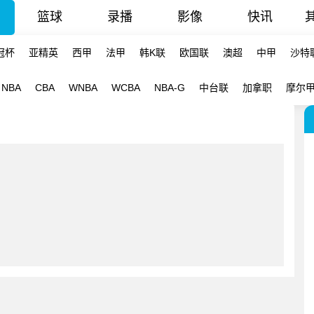
篮球
录播
影像
快讯
冠杯
亚精英
西甲
法甲
韩K联
欧国联
澳超
中甲
沙特
NBA
CBA
WNBA
WCBA
NBA-G
中台联
加拿职
摩尔