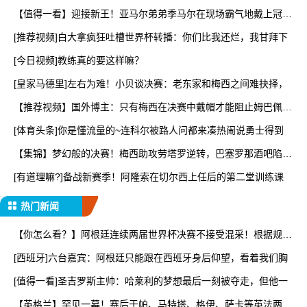
该
【值得一看】迎接新王！亚马尔弟弟季马尔在现场霸气地戴上冠军
帽
[推荐视频]白大拿疯狂吐槽世界杯转播：你们比我还烂，我甘拜下
[今日视频]教练真的要这样嘛？
[皇家马德里]左右为难！小贝谈决赛：老东家和梅西之间难抉择，
【推荐视频】国外博主：只有梅西在决赛中戴帽才能阻止姆巴佩赢
得
[体育头条]你是懂流量的~连科尔被路人问都来凑热闹说勇士得到
【集锦】梦幻般的决赛！梅西助攻劳塔罗逆转，巴塞罗那酒吧陷入
疯
[有道理嘛?]备战新赛季！阿隆索在切尔西上任后的第二堂训练课
热门新闻
【你怎么看？】阿根廷连续两届世界杯决赛不接受混采！根据规定
将
[西班牙]六台嘉宾：阿根廷只能跟在西班牙身后仰望，看着我们胸
[值得一看]圣吉罗斯主帅：哈莱利的梦想最后一刻被夺走，但他一
【英格兰】罕见一幕！赛后于帕、马特塔、格伊、萨卡等英法两队