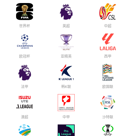
世界杯
英超
中超
欧冠杯
亚精英
西甲
法甲
韩K联
欧国联
澳超
中甲
沙特联