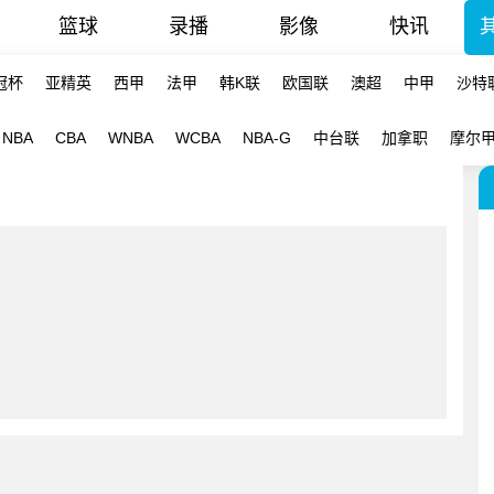
篮球
录播
影像
快讯
冠杯
亚精英
西甲
法甲
韩K联
欧国联
澳超
中甲
沙特
NBA
CBA
WNBA
WCBA
NBA-G
中台联
加拿职
摩尔