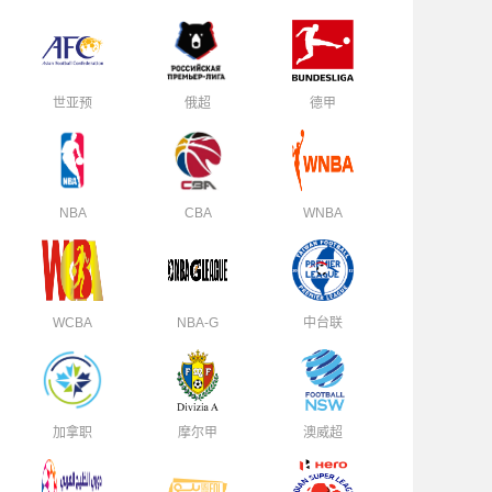
世亚预
俄超
德甲
NBA
CBA
WNBA
WCBA
NBA-G
中台联
加拿职
摩尔甲
澳威超