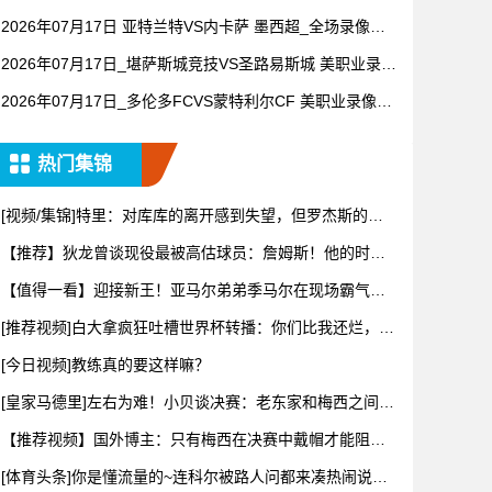
全场录像【全场回放】
2026年07月17日 亚特兰特VS内卡萨 墨西超_全场录像
【视频集锦】
2026年07月17日_堪萨斯城竞技VS圣路易斯城 美职业录像
_全场录像【全场回放】
2026年07月17日_多伦多FCVS蒙特利尔CF 美职业录像_
全场录像【高清回放】
热门集锦
[视频/集锦]特里：对库库的离开感到失望，但罗杰斯的到
来又让
【推荐】狄龙曾谈现役最被高估球员：詹姆斯！他的时代
结束了！该
【值得一看】迎接新王！亚马尔弟弟季马尔在现场霸气地
戴上冠军帽
[推荐视频]白大拿疯狂吐槽世界杯转播：你们比我还烂，我
甘拜下
[今日视频]教练真的要这样嘛？
[皇家马德里]左右为难！小贝谈决赛：老东家和梅西之间难
抉择，
【推荐视频】国外博主：只有梅西在决赛中戴帽才能阻止
姆巴佩赢得
[体育头条]你是懂流量的~连科尔被路人问都来凑热闹说勇