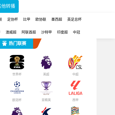
其他转播
联
足协杯
比甲
欧协联
墨西超
英足总杯
甲
澳威超
阿联酋超
沙特甲
印度超
中冠
热门联赛
世界杯
英超
中超
欧冠杯
亚精英
西甲