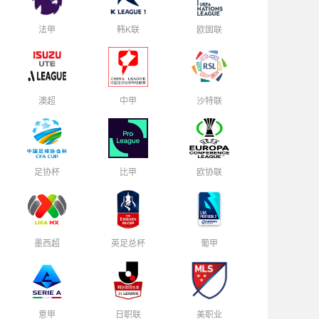
法甲
韩K联
欧国联
澳超
中甲
沙特联
足协杯
比甲
欧协联
墨西超
英足总杯
葡甲
意甲
日职联
美职业