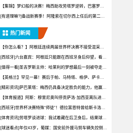
士得到
【集锦】梦幻般的决赛！梅西助攻劳塔罗逆转，巴塞罗那
酒吧陷入疯
[有道理嘛?]备战新赛季！阿隆索在切尔西上任后的第二堂
训练课
热门新闻
【你怎么看？】阿根廷连续两届世界杯决赛不接受混采！
根据规定将
[西班牙]六台嘉宾：阿根廷只能跟在西班牙身后仰望，看着
我们胸
[值得一看]圣吉罗斯主帅：哈莱利的梦想最后一刻被夺走，
但他一
【英格兰】罕见一幕！赛后于帕、马特塔、格伊、萨卡等
英法两队球
[精彩资讯]萨巴莱塔：梅西仍具备决定胜负的能力，他赢得
了一切
【体育报道】阿斯：穆里尼奥叫停贡萨洛·加西亚离队进
程，他正亲
[西班牙]世界杯决赛特殊“师徒”！德拉富恩特曾给斯卡洛尼
上过
[体育资讯]劳塔罗谈进球：我试着藏在后卫身后，结果球刚
好传到
[球迷看点]年仅43岁，葡媒：国安前外援马努车辆失控侧