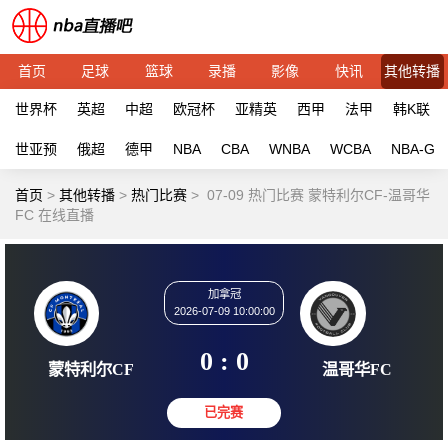
首页
足球
篮球
录播
影像
快讯
其他转播
世界杯
英超
中超
欧冠杯
亚精英
西甲
法甲
韩K联
世亚预
俄超
德甲
NBA
CBA
WNBA
WCBA
NBA-G
首页
>
其他转播
>
热门比赛
>
07-09 热门比赛 蒙特利尔CF-温哥华
FC 在线直播
加拿冠
2026-07-09 10:00:00
0 : 0