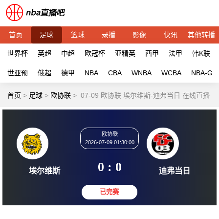
首页
足球
篮球
录播
影像
快讯
其他转播
世界杯
英超
中超
欧冠杯
亚精英
西甲
法甲
韩K联
世亚预
俄超
德甲
NBA
CBA
WNBA
WCBA
NBA-G
首页
>
足球
>
欧协联
>
07-09 欧协联 埃尔维斯-迪弗当日 在线直播
欧协联
2026-07-09 01:30:00
0 : 0
埃尔维斯
迪弗