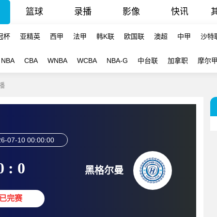
篮球
录播
影像
快讯
冠杯
亚精英
西甲
法甲
韩K联
欧国联
澳超
中甲
沙特
NBA
CBA
WNBA
WCBA
NBA-G
中台联
加拿职
摩尔
播
6-07-10 00:00:00
0 : 0
黑格尔曼
已完赛