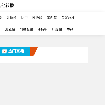
其他转播
联
足协杯
比甲
欧协联
墨西超
英足总杯
甲
澳威超
阿联酋超
沙特甲
印度超
中冠
热门直播