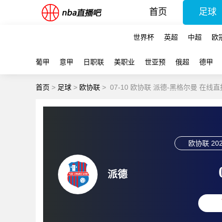
首页
足球
世界杯
英超
中超
欧
葡甲
意甲
日职联
美职业
世亚预
俄超
德甲
首页
>
足球
>
欧协联
>
07-10 欧协联 派德-黑格尔曼 在线直
欧协联
202
派德