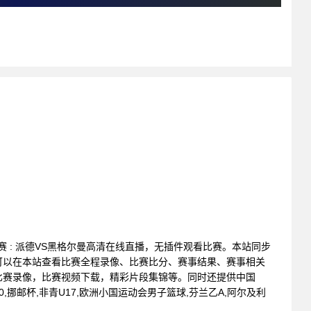
会联赛 : 派德VS黑格尔曼高清在线直播，无插件观看比赛。本站同步
可以在本站查看比赛全程录像、比赛比分、赛事结果、赛事相关
比赛录像，比赛视频下载，精彩片段集锦等。同时还提供中国
U20,挪邮杯,非青U17,欧洲小国运动会男子篮球,芬兰乙A,阿尔及利