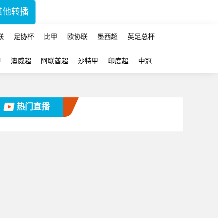
其他转播
联
足协杯
比甲
欧协联
墨西超
英足总杯
甲
澳威超
阿联酋超
沙特甲
印度超
中冠
热门直播