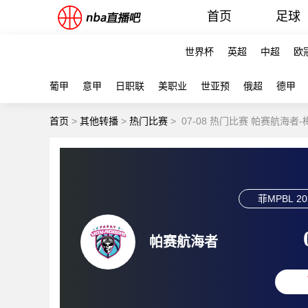
首页
足球
世界杯
英超
中超
欧
葡甲
意甲
日职联
美职业
世亚预
俄超
德甲
首页
>
其他转播
>
热门比赛
>
07-08 热门比赛 帕赛航海者
菲MPBL
20
帕赛航海者