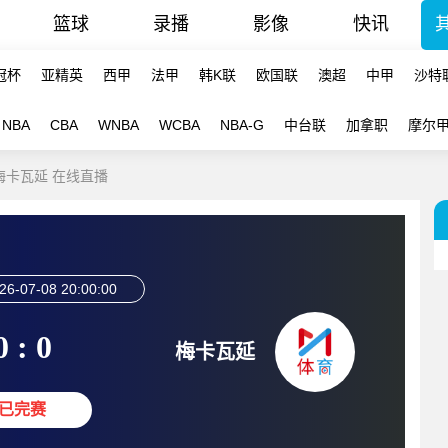
篮球
录播
影像
快讯
冠杯
亚精英
西甲
法甲
韩K联
欧国联
澳超
中甲
沙特
NBA
CBA
WNBA
WCBA
NBA-G
中台联
加拿职
摩尔
-梅卡瓦延 在线直播
26-07-08 20:00:00
0 : 0
梅卡瓦延
已完赛