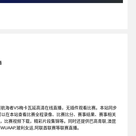
播
L : 帕赛航海者VS梅卡瓦延高清在线直播，无插件观看比赛。本站同步
可以在本站查看比赛全程录像、比赛比分、赛事结果、赛事相关
像，比赛视频下载，精彩片段集锦等。同时还提供巴高青联,澳昆
,菲WUAAP,玻利女运,阿联酋联赛等联赛直播。