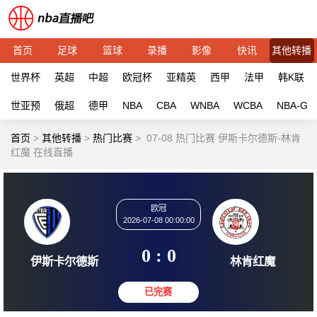
首页
足球
篮球
录播
影像
快讯
其他转播
世界杯
英超
中超
欧冠杯
亚精英
西甲
法甲
韩K联
世亚预
俄超
德甲
NBA
CBA
WNBA
WCBA
NBA-G
首页
>
其他转播
>
热门比赛
>
07-08 热门比赛 伊斯卡尔德斯-林肯
红魔 在线直播
欧冠
2026-07-08 00:00:00
0 : 0