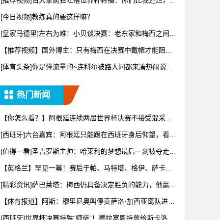
[推荐视频]白大拿疯狂吐槽世界杯转播：你们比我还烂，我
甘拜下
[今日视频]教练真的要这样嘛？
[皇家马德里]左右为难！小贝谈决赛：老东家和梅西之间难
抉择，
【推荐视频】国外博主：只有梅西在决赛中戴帽才能阻止
姆巴佩赢得
[体育头条]你是懂流量的~连科尔被路人问都来凑热闹说勇
士得到
热门新闻
【你怎么看？】阿根廷连续两届世界杯决赛不接受混采！
根据规定将
[西班牙]六台嘉宾：阿根廷只能跟在西班牙身后仰望，看着
我们胸
[值得一看]圣吉罗斯主帅：哈莱利的梦想最后一刻被夺走，
但他一
【英格兰】罕见一幕！赛后于帕、马特塔、格伊、萨卡等
英法两队球
[精彩资讯]萨巴莱塔：梅西仍具备决定胜负的能力，他赢得
了一切
【体育报道】阿斯：穆里尼奥叫停贡萨洛·加西亚离队进
程，他正亲
[西班牙]世界杯决赛特殊“师徒”！德拉富恩特曾给斯卡洛尼