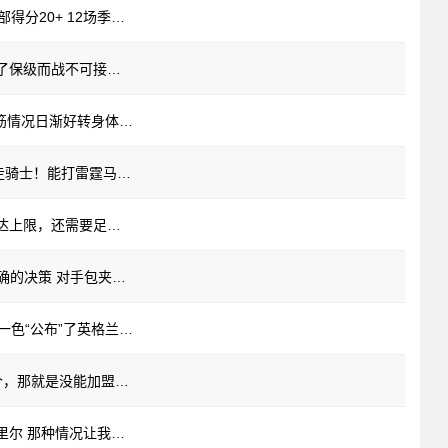
【亚历山大】亚历山大本季常规赛68场全部得分20+ 12场季后赛已有两次不足20分
【值得一看】范德芬：热刺在最后一轮为了保级而战不可接受，今后绝不能再发生
[球迷报道]阿努诺比：医疗团队很专业 腿筋情况日渐好转身体状态也在变好
[你怎么看？]尼蜜狂欢：毫不费力&4-0带走骑士！能打雷霆马刺总冠军有戏！
【足球】北青：浮嶋敏的执教能力是否已达上限，还需要足协做出全面评估
【雷霆】SGA谈先助攻队友再得分：做正确的决策 对手包夹我意味着队友空了
【有道理嘛?】提前2个小时！英国媒体清一色“公布”了英格兰世界杯26人大名单
[阿森纳]维埃拉：球员生涯中遗憾只有一个，那就是没能加盟皇马
【哈登】哈登：最后回合面对包夹传给梅里尔 那种情况让我传10次我也会传