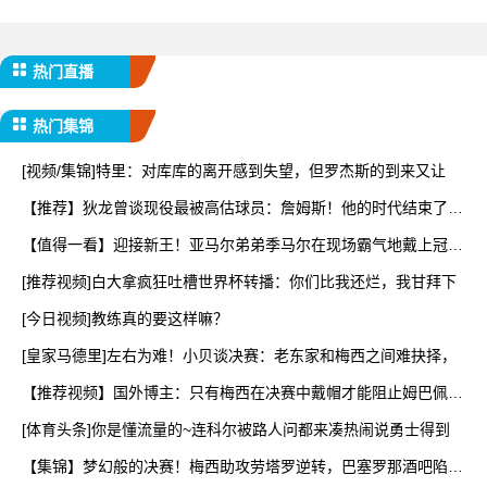
热门直播
热门集锦
[视频/集锦]特里：对库库的离开感到失望，但罗杰斯的到来又让
【推荐】狄龙曾谈现役最被高估球员：詹姆斯！他的时代结束了！
该
【值得一看】迎接新王！亚马尔弟弟季马尔在现场霸气地戴上冠军
帽
[推荐视频]白大拿疯狂吐槽世界杯转播：你们比我还烂，我甘拜下
[今日视频]教练真的要这样嘛？
[皇家马德里]左右为难！小贝谈决赛：老东家和梅西之间难抉择，
【推荐视频】国外博主：只有梅西在决赛中戴帽才能阻止姆巴佩赢
得
[体育头条]你是懂流量的~连科尔被路人问都来凑热闹说勇士得到
【集锦】梦幻般的决赛！梅西助攻劳塔罗逆转，巴塞罗那酒吧陷入