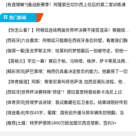
疯
[有道理嘛?]备战新赛季！阿隆索在切尔西上任后的第二堂训练课
热门新闻
【你怎么看？】阿根廷连续两届世界杯决赛不接受混采！根据规定
将
[西班牙]六台嘉宾：阿根廷只能跟在西班牙身后仰望，看着我们胸
[值得一看]圣吉罗斯主帅：哈莱利的梦想最后一刻被夺走，但他一
【英格兰】罕见一幕！赛后于帕、马特塔、格伊、萨卡等英法两队
球
[精彩资讯]萨巴莱塔：梅西仍具备决定胜负的能力，他赢得了一切
【体育报道】阿斯：穆里尼奥叫停贡萨洛·加西亚离队进程，他正
亲
[西班牙]世界杯决赛特殊“师徒”！德拉富恩特曾给斯卡洛尼上过
[体育资讯]劳塔罗谈进球：我试着藏在后卫身后，结果球刚好传到
[球迷看点]年仅43岁，葡媒：国安前外援马努车辆失控侧翻，当
[推荐]土媒：特罗萨德将1800万欧加盟贝西克塔斯，签约3+