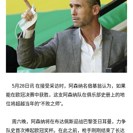
5月28日讯
在接受采访时，阿森纳名宿基翁认为，如果
能在欧冠决赛中获胜，这支阿森纳队在俱乐部史册上的地
位将超越当年的“不败之师”。
周六晚，阿森纳将在布达佩斯迎战巴黎圣日耳曼，力争
队史首次捧起欧冠奖杯。在此之前，枪手刚刚结束了长达