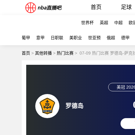
首页
足球
世界杯
英超
中超
欧
葡甲
意甲
日职联
美职业
世亚预
俄超
德甲
首页
>
其他转播
>
热门比赛
>
07-09 热门比赛 罗德岛-萨
美冠
2026
罗德岛