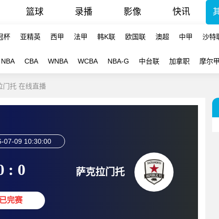
篮球
录播
影像
快讯
冠杯
亚精英
西甲
法甲
韩K联
欧国联
澳超
中甲
沙特
NBA
CBA
WNBA
WCBA
NBA-G
中台联
加拿职
摩尔
克拉门托 在线直播
-07-09 10:30:00
0 : 0
萨克拉门托
已完赛