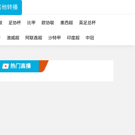
其他转播
联
足协杯
比甲
欧协联
墨西超
英足总杯
甲
澳威超
阿联酋超
沙特甲
印度超
中冠
热门直播