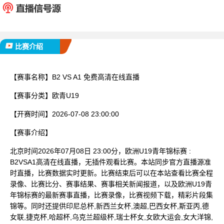
已完赛
比赛介绍
【赛事名称】
B2 VS A1 免费高清在线直播
【赛事分类】
欧青U19
【开赛时间】
2026-07-08 23:00:00
【赛事介绍】
北京时间2026年07月08日 23:00分，欧洲U19青年锦标赛 :
B2VSA1高清在线直播，无插件观看比赛。本站同步官方直播源准
时直播，比赛数据实时更新。比赛结束后可以在本站查看比赛全程
录像、比赛比分、赛事结果、赛事相关新闻报道，以及欧洲U19青
年锦标赛的最新赛事直播，比赛录像，比赛视频下载，精彩片段集
锦等。同时还提供印尼总杯,新西兰女杯,澳超,巴西女杯,斯亚丙,德
女联,捷克杯,哈超杯,乌克兰超级杯,瑞士杯女,女欧大运会,女大洋锦,