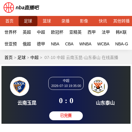
首页
足球
篮球
录播
影像
快讯
其他转播
世界杯
英超
中超
欧冠杯
亚精英
西甲
法甲
韩K联
世亚预
俄超
德甲
NBA
CBA
WNBA
WCBA
NBA-G
首页
>
足球
>
中超
>
07-10 中超 云南玉昆-山东泰山 在线直播
中超
2026-07-10 19:35:00
0 : 0
云南玉昆
山东