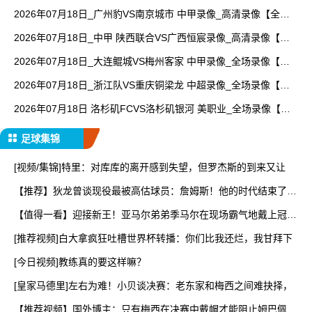
锦】
2026年07月18日_广州豹VS南京城市 中甲录像_高清录像【全场
回放】
2026年07月18日_中甲 陕西联合VS广西恒宸录像_高清录像【全
场回放】
2026年07月18日_大连鲲城VS梅州客家 中甲录像_全场录像【高
清回放】
2026年07月18日_浙江队VS重庆铜梁龙 中超录像_全场录像【全
场回放】
2026年07月18日 洛杉矶FCVS洛杉矶银河 美职业_全场录像【视
频集锦】
足球集锦
[视频/集锦]特里：对库库的离开感到失望，但罗杰斯的到来又让
【推荐】狄龙曾谈现役最被高估球员：詹姆斯！他的时代结束了！
该
【值得一看】迎接新王！亚马尔弟弟季马尔在现场霸气地戴上冠军
帽
[推荐视频]白大拿疯狂吐槽世界杯转播：你们比我还烂，我甘拜下
[今日视频]教练真的要这样嘛？
[皇家马德里]左右为难！小贝谈决赛：老东家和梅西之间难抉择，
【推荐视频】国外博主：只有梅西在决赛中戴帽才能阻止姆巴佩赢