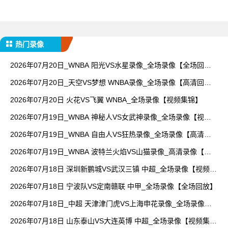
热门录像
2026年07月20日_WNBA 阳光VS水星录像_全场录像【全场回
放】
2026年07月20日_天空VS梦想 WNBA录像_全场录像【高清回
放】
2026年07月20日 火花VS飞翼 WNBA_全场录像【视频集锦】
2026年07月19日_WNBA 神秘人VS女武神录像_全场录像【视频
集锦】
2026年07月19日_WNBA 自由人VS狂热录像_全场录像【高清回
放】
2026年07月19日_WNBA 波特兰火焰VS山猫录像_高清录像【全
场回放】
2026年07月18日 深圳新鹏城VS武汉三镇 中超_全场录像【视频集
锦】
2026年07月18日 宁波队VS定南赣联 中甲_全场录像【全场回放】
2026年07月18日_中超 天津津门虎VS上海申花录像_全场录像
【高清回放】
2026年07月18日 山东泰山VS大连英博 中超_全场录像【视频集