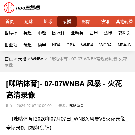
首页
足球
篮球
录播
影像
快讯
其他转播
世界杯
英超
中超
欧冠杯
亚精英
西甲
法甲
韩K联
世亚预
俄超
德甲
NBA
CBA
WNBA
WCBA
NBA-G
首页
>
录播
>
WNBA
>
[咪咕体育]- 07-07 WNBA常规赛风暴-火花
录像
[咪咕体育]- 07-07WNBA 风暴 - 火花
高清录像
时间：2026-07-07 10:00:00
|
来源：
咪咕体育
[咪咕体育] 2026年07月07日_WNBA 风暴VS火花录像_
全场录像【视频集锦】