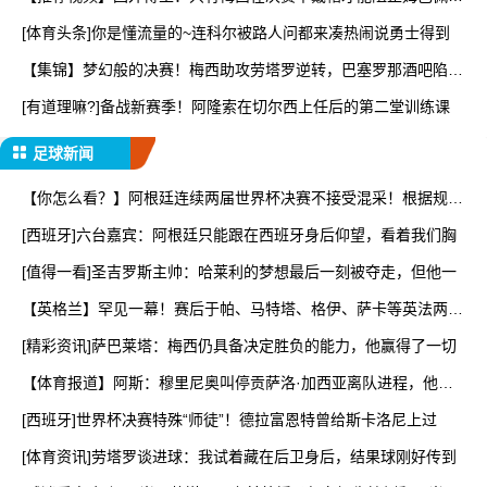
得
[体育头条]你是懂流量的~连科尔被路人问都来凑热闹说勇士得到
【集锦】梦幻般的决赛！梅西助攻劳塔罗逆转，巴塞罗那酒吧陷入
疯
[有道理嘛?]备战新赛季！阿隆索在切尔西上任后的第二堂训练课
足球新闻
【你怎么看？】阿根廷连续两届世界杯决赛不接受混采！根据规定
将
[西班牙]六台嘉宾：阿根廷只能跟在西班牙身后仰望，看着我们胸
[值得一看]圣吉罗斯主帅：哈莱利的梦想最后一刻被夺走，但他一
【英格兰】罕见一幕！赛后于帕、马特塔、格伊、萨卡等英法两队
球
[精彩资讯]萨巴莱塔：梅西仍具备决定胜负的能力，他赢得了一切
【体育报道】阿斯：穆里尼奥叫停贡萨洛·加西亚离队进程，他正
亲
[西班牙]世界杯决赛特殊“师徒”！德拉富恩特曾给斯卡洛尼上过
[体育资讯]劳塔罗谈进球：我试着藏在后卫身后，结果球刚好传到