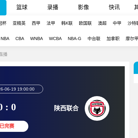
篮球
录播
影像
快讯
冠杯
亚精英
西甲
法甲
韩K联
欧国联
澳超
中甲
沙特
NBA
CBA
WNBA
WCBA
NBA-G
中台联
加拿职
摩尔
线直播
6-06-19 19:00:00
0 : 0
陕西联合
已完赛