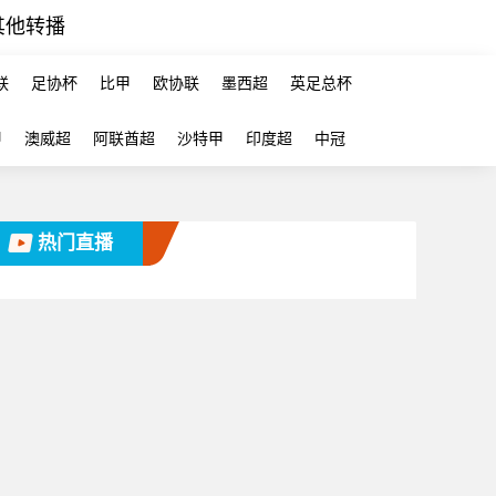
其他转播
联
足协杯
比甲
欧协联
墨西超
英足总杯
甲
澳威超
阿联酋超
沙特甲
印度超
中冠
热门直播