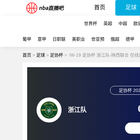
首页
足球
世界杯
英超
中超
欧
葡甲
意甲
日职联
美职业
世亚预
俄超
德甲
首页
>
足球
>
足协杯
>
06-19 足协杯 浙江队-陕西联合 在
足协杯
202
浙江队