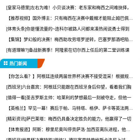
[皇家马德里]左右为难！小贝谈决赛：老东家和梅西之间难抉择，
【推荐视频】国外博主：只有梅西在决赛中戴帽才能阻止姆巴佩赢
得
[体育头条]你是懂流量的~连科尔被路人问都来凑热闹说勇士得到
【集锦】梦幻般的决赛！梅西助攻劳塔罗逆转，巴塞罗那酒吧陷入
疯
[有道理嘛?]备战新赛季！阿隆索在切尔西上任后的第二堂训练课
热门新闻
【你怎么看？】阿根廷连续两届世界杯决赛不接受混采！根据规定
将
[西班牙]六台嘉宾：阿根廷只能跟在西班牙身后仰望，看着我们胸
[值得一看]圣吉罗斯主帅：哈莱利的梦想最后一刻被夺走，但他一
【英格兰】罕见一幕！赛后于帕、马特塔、格伊、萨卡等英法两队
球
[精彩资讯]萨巴莱塔：梅西仍具备决定胜负的能力，他赢得了一切
【体育报道】阿斯：穆里尼奥叫停贡萨洛·加西亚离队进程，他正
亲