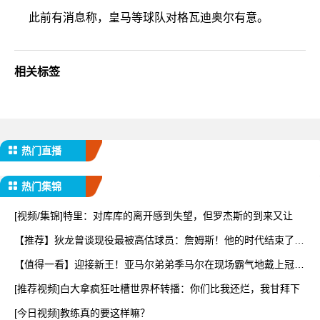
此前有消息称，皇马等球队对格瓦迪奥尔有意。
相关标签
热门直播
热门集锦
[视频/集锦]特里：对库库的离开感到失望，但罗杰斯的到来又让
【推荐】狄龙曾谈现役最被高估球员：詹姆斯！他的时代结束了！
该
【值得一看】迎接新王！亚马尔弟弟季马尔在现场霸气地戴上冠军
帽
[推荐视频]白大拿疯狂吐槽世界杯转播：你们比我还烂，我甘拜下
[今日视频]教练真的要这样嘛？