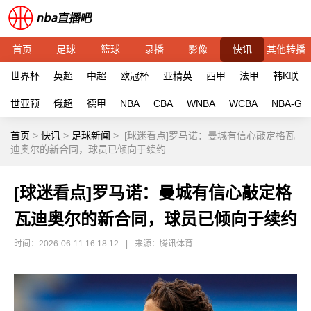
首页
足球
篮球
录播
影像
快讯
其他转播
世界杯
英超
中超
欧冠杯
亚精英
西甲
法甲
韩K联
世亚预
俄超
德甲
NBA
CBA
WNBA
WCBA
NBA-G
首页
>
快讯
>
足球新闻
>
[球迷看点]罗马诺：曼城有信心敲定格瓦
迪奥尔的新合同，球员已倾向于续约
[球迷看点]罗马诺：曼城有信心敲定格
瓦迪奥尔的新合同，球员已倾向于续约
时间：2026-06-11 16:18:12
|
来源：腾讯体育