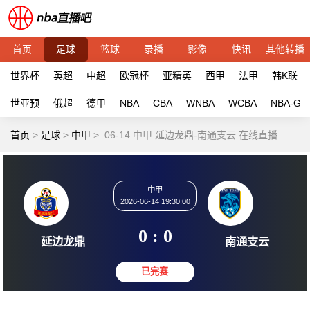
首页
足球
篮球
录播
影像
快讯
其他转播
世界杯
英超
中超
欧冠杯
亚精英
西甲
法甲
韩K联
世亚预
俄超
德甲
NBA
CBA
WNBA
WCBA
NBA-G
首页
>
足球
>
中甲
>
06-14 中甲 延边龙鼎-南通支云 在线直播
中甲
2026-06-14 19:30:00
0 : 0
延边龙鼎
南通