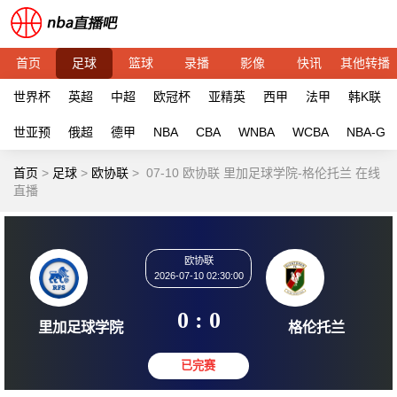
首页
足球
篮球
录播
影像
快讯
其他转播
世界杯
英超
中超
欧冠杯
亚精英
西甲
法甲
韩K联
世亚预
俄超
德甲
NBA
CBA
WNBA
WCBA
NBA-G
首页
>
足球
>
欧协联
>
07-10 欧协联 里加足球学院-格伦托兰 在线
直播
欧协联
2026-07-10 02:30:00
0 : 0