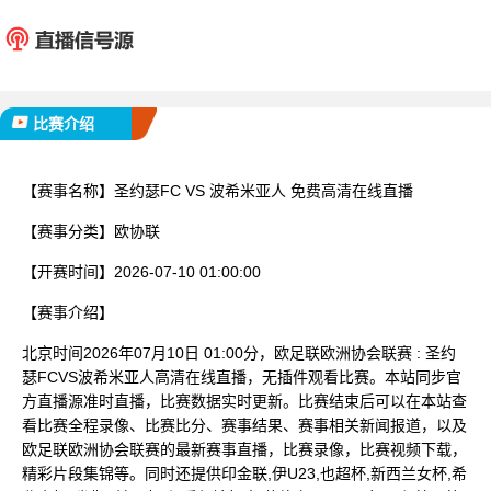
圣约瑟FC
波希米
已完赛
比赛介绍
【赛事名称】
圣约瑟FC VS 波希米亚人 免费高清在线直播
【赛事分类】
欧协联
【开赛时间】
2026-07-10 01:00:00
【赛事介绍】
北京时间2026年07月10日 01:00分，欧足联欧洲协会联赛 : 圣约
瑟FCVS波希米亚人高清在线直播，无插件观看比赛。本站同步官
方直播源准时直播，比赛数据实时更新。比赛结束后可以在本站查
看比赛全程录像、比赛比分、赛事结果、赛事相关新闻报道，以及
欧足联欧洲协会联赛的最新赛事直播，比赛录像，比赛视频下载，
精彩片段集锦等。同时还提供印金联,伊U23,也超杯,新西兰女杯,希