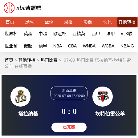
首页
足球
篮球
录播
影像
快讯
其他转播
世界杯
英超
中超
欧冠杯
亚精英
西甲
法甲
韩K联
世亚预
俄超
德甲
NBA
CBA
WNBA
WCBA
NBA-G
首页
>
其他转播
>
热门比赛
>
07-09 热门比赛 塔拉纳基-坎特伯雷
公羊 在线直播
新西兰联
2026-07-09 15:00:00
0 : 0