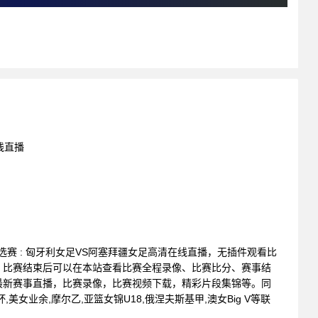
线直播
洲预选赛 : 匈牙利女足VS阿塞拜疆女足高清在线直播，无插件观看比
。比赛结束后可以在本站查看比赛全程录像、比赛比分、赛事结
最新赛事直播，比赛录像，比赛视频下载，精彩片段集锦等。同
,美女业余,摩尔乙,亚篮女锦U18,俄涅夫斯基甲,澳女Big V等联