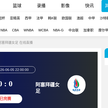
篮球
录播
影像
快讯
冠杯
亚精英
西甲
法甲
韩K联
欧国联
澳超
中甲
沙特
NBA
CBA
WNBA
WCBA
NBA-G
中台联
加拿职
摩尔
-阿塞拜疆女足 在线直播
26-06-05 22:00:00
0 : 0
阿塞拜疆女
足
已完赛