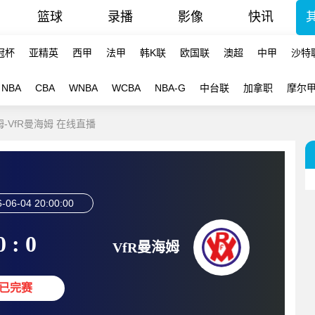
篮球
录播
影像
快讯
冠杯
亚精英
西甲
法甲
韩K联
欧国联
澳超
中甲
沙特
NBA
CBA
WNBA
WCBA
NBA-G
中台联
加拿职
摩尔
姆-VfR曼海姆 在线直播
-06-04 20:00:00
0 : 0
VfR曼海姆
已完赛