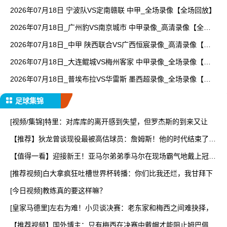
回放】
2026年07月18日 宁波队VS定南赣联 中甲_全场录像【全场回放】
2026年07月18日_广州豹VS南京城市 中甲录像_高清录像【全场
回放】
2026年07月18日_中甲 陕西联合VS广西恒宸录像_高清录像【全
场回放】
2026年07月18日_大连鲲城VS梅州客家 中甲录像_全场录像【高
清回放】
2026年07月18日_普埃布拉VS华雷斯 墨西超录像_全场录像【全
场回放】
足球集锦
[视频/集锦]特里：对库库的离开感到失望，但罗杰斯的到来又让
【推荐】狄龙曾谈现役最被高估球员：詹姆斯！他的时代结束了！
该
【值得一看】迎接新王！亚马尔弟弟季马尔在现场霸气地戴上冠军
帽
[推荐视频]白大拿疯狂吐槽世界杯转播：你们比我还烂，我甘拜下
[今日视频]教练真的要这样嘛？
[皇家马德里]左右为难！小贝谈决赛：老东家和梅西之间难抉择，
【推荐视频】国外博主：只有梅西在决赛中戴帽才能阻止姆巴佩赢