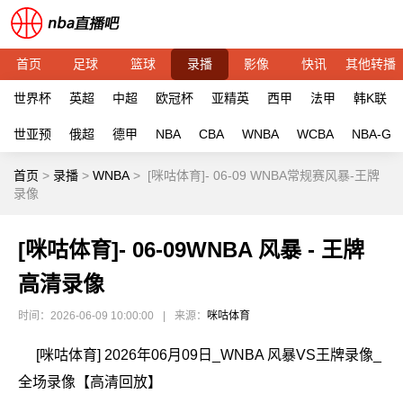
首页
足球
篮球
录播
影像
快讯
其他转播
世界杯
英超
中超
欧冠杯
亚精英
西甲
法甲
韩K联
世亚预
俄超
德甲
NBA
CBA
WNBA
WCBA
NBA-G
首页
>
录播
>
WNBA
>
[咪咕体育]- 06-09 WNBA常规赛风暴-王牌
录像
[咪咕体育]- 06-09WNBA 风暴 - 王牌
高清录像
时间：2026-06-09 10:00:00
|
来源：
咪咕体育
[咪咕体育] 2026年06月09日_WNBA 风暴VS王牌录像_
全场录像【高清回放】