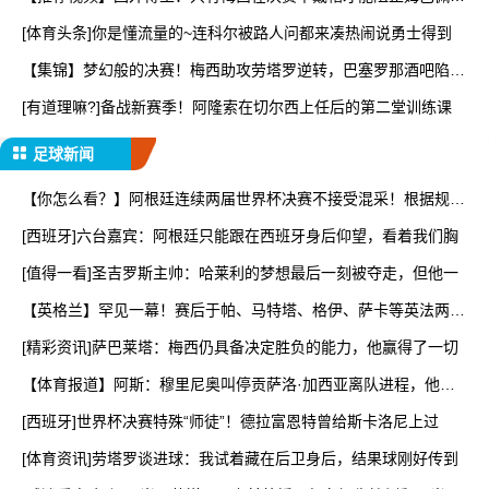
得
[体育头条]你是懂流量的~连科尔被路人问都来凑热闹说勇士得到
【集锦】梦幻般的决赛！梅西助攻劳塔罗逆转，巴塞罗那酒吧陷入
疯
[有道理嘛?]备战新赛季！阿隆索在切尔西上任后的第二堂训练课
足球新闻
【你怎么看？】阿根廷连续两届世界杯决赛不接受混采！根据规定
将
[西班牙]六台嘉宾：阿根廷只能跟在西班牙身后仰望，看着我们胸
[值得一看]圣吉罗斯主帅：哈莱利的梦想最后一刻被夺走，但他一
【英格兰】罕见一幕！赛后于帕、马特塔、格伊、萨卡等英法两队
球
[精彩资讯]萨巴莱塔：梅西仍具备决定胜负的能力，他赢得了一切
【体育报道】阿斯：穆里尼奥叫停贡萨洛·加西亚离队进程，他正
亲
[西班牙]世界杯决赛特殊“师徒”！德拉富恩特曾给斯卡洛尼上过
[体育资讯]劳塔罗谈进球：我试着藏在后卫身后，结果球刚好传到