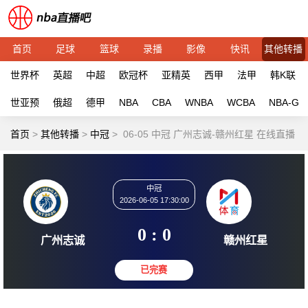
首页
足球
篮球
录播
影像
快讯
其他转播
世界杯
英超
中超
欧冠杯
亚精英
西甲
法甲
韩K联
世亚预
俄超
德甲
NBA
CBA
WNBA
WCBA
NBA-G
首页
>
其他转播
>
中冠
>
06-05 中冠 广州志诚-赣州红星 在线直播
中冠
2026-06-05 17:30:00
0 : 0
广州志诚
赣州