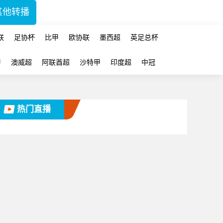
其他转播
联
足协杯
比甲
欧协联
墨西超
英足总杯
甲
澳威超
阿联酋超
沙特甲
印度超
中冠
热门直播