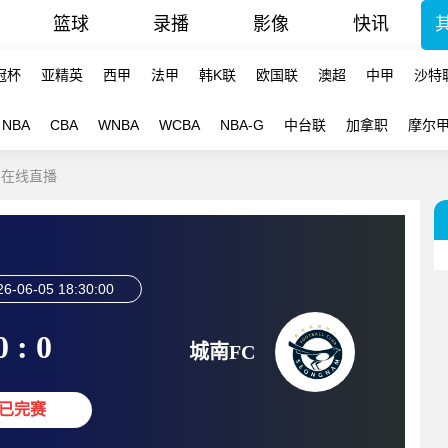
篮球
录播
影像
快讯
冠杯
亚精英
西甲
法甲
韩K联
欧国联
澳超
中甲
沙特
NBA
CBA
WNBA
WCBA
NBA-G
中台联
加拿职
摩尔
C 在线直播
26-06-05 18:30:00
0 : 0
城南FC
已完赛