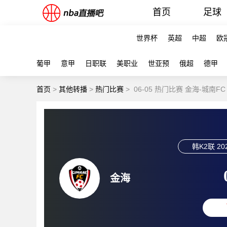
首页
足球
世界杯
英超
中超
欧
葡甲
意甲
日职联
美职业
世亚预
俄超
德甲
首页
>
其他转播
>
热门比赛
>
06-05 热门比赛 金海-城南F
韩K2联
20
金海