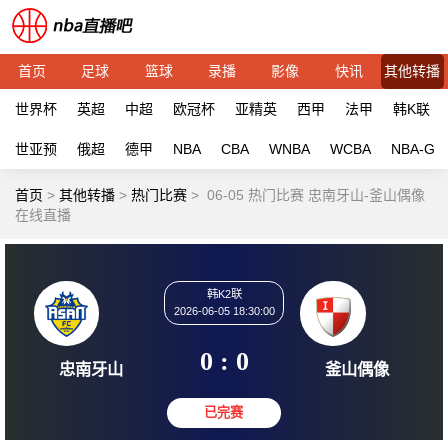
首页
足球
篮球
录播
影像
快讯
其他转播
世界杯
英超
中超
欧冠杯
亚精英
西甲
法甲
韩K联
世亚预
俄超
德甲
NBA
CBA
WNBA
WCBA
NBA-G
首页
>
其他转播
>
热门比赛
>
06-05 热门比赛 忠南牙山-釜山偶像
在线直播
韩K2联
2026-06-05 18:30:00
0 : 0