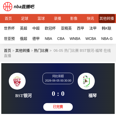
首页
足球
篮球
录播
影像
快讯
其他转播
世界杯
英超
中超
欧冠杯
亚精英
西甲
法甲
韩K联
世亚预
俄超
德甲
NBA
CBA
WNBA
WCBA
NBA-G
首页
>
其他转播
>
热门比赛
>
06-05 热门比赛 BST银河-福琴 在线
直播
冈比亚超
2026-06-05 00:30:00
0 : 0