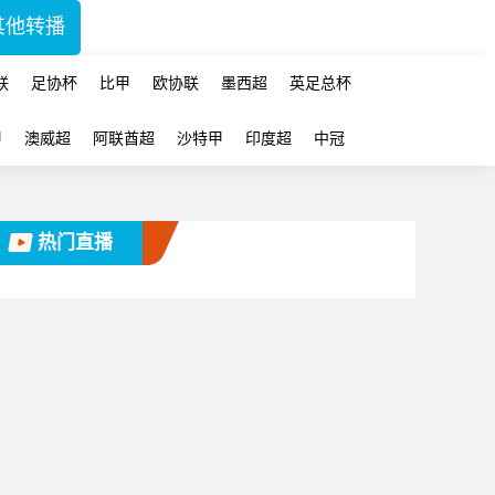
其他转播
联
足协杯
比甲
欧协联
墨西超
英足总杯
甲
澳威超
阿联酋超
沙特甲
印度超
中冠
热门直播