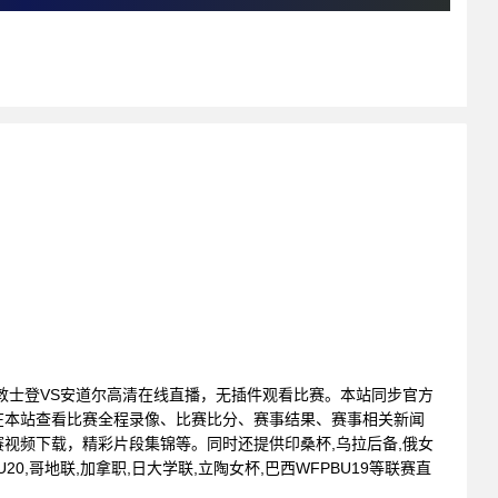
: 列支敦士登VS安道尔高清在线直播，无插件观看比赛。本站同步官方
在本站查看比赛全程录像、比赛比分、赛事结果、赛事相关新闻
视频下载，精彩片段集锦等。同时还提供印桑杯,乌拉后备,俄女
U20,哥地联,加拿职,日大学联,立陶女杯,巴西WFPBU19等联赛直