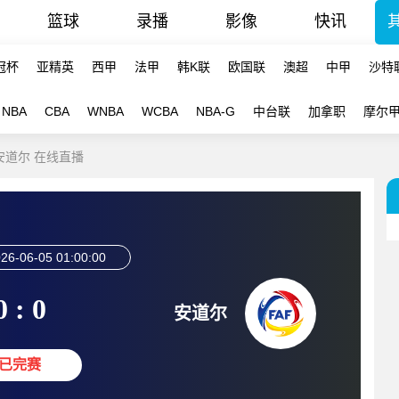
篮球
录播
影像
快讯
冠杯
亚精英
西甲
法甲
韩K联
欧国联
澳超
中甲
沙特
NBA
CBA
WNBA
WCBA
NBA-G
中台联
加拿职
摩尔
-安道尔 在线直播
26-06-05 01:00:00
0 : 0
安道尔
已完赛