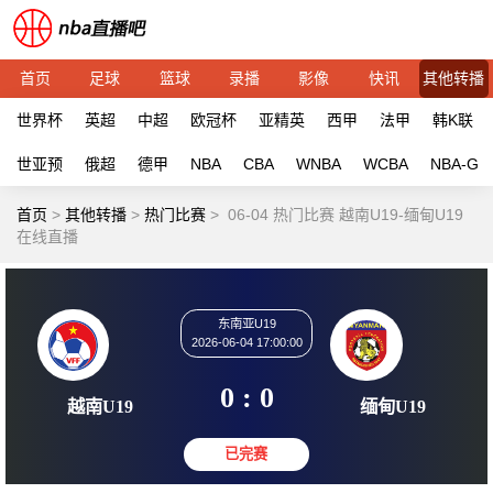
首页
足球
篮球
录播
影像
快讯
其他转播
世界杯
英超
中超
欧冠杯
亚精英
西甲
法甲
韩K联
世亚预
俄超
德甲
NBA
CBA
WNBA
WCBA
NBA-G
首页
>
其他转播
>
热门比赛
>
06-04 热门比赛 越南U19-缅甸U19
在线直播
东南亚U19
2026-06-04 17:00:00
0 : 0