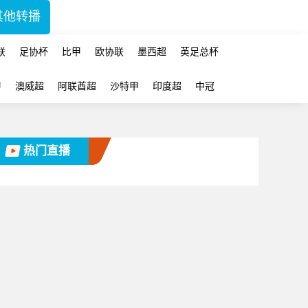
其他转播
联
足协杯
比甲
欧协联
墨西超
英足总杯
甲
澳威超
阿联酋超
沙特甲
印度超
中冠
热门直播