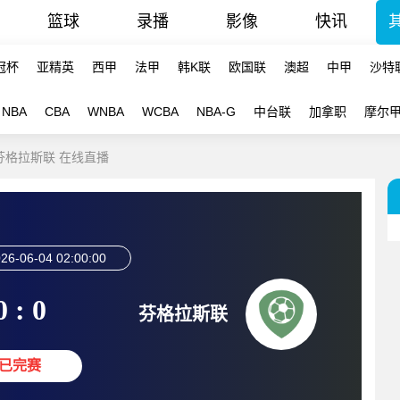
篮球
录播
影像
快讯
冠杯
亚精英
西甲
法甲
韩K联
欧国联
澳超
中甲
沙特
NBA
CBA
WNBA
WCBA
NBA-G
中台联
加拿职
摩尔
-芬格拉斯联 在线直播
26-06-04 02:00:00
0 : 0
芬格拉斯联
已完赛