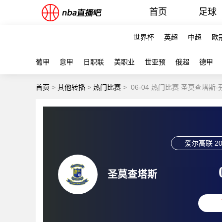
首页
足球
世界杯
英超
中超
欧
葡甲
意甲
日职联
美职业
世亚预
俄超
德甲
首页
>
其他转播
>
热门比赛
>
06-04 热门比赛 圣莫查塔斯
爱尔高联
20
圣莫查塔斯