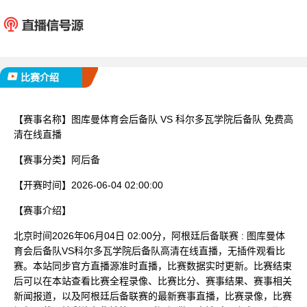
图库曼体育会后备队
科尔多瓦学
已完赛
比赛介绍
【赛事名称】
图库曼体育会后备队 VS 科尔多瓦学院后备队 免费高
清在线直播
【赛事分类】
阿后备
【开赛时间】
2026-06-04 02:00:00
【赛事介绍】
北京时间2026年06月04日 02:00分，阿根廷后备联赛 : 图库曼体
育会后备队VS科尔多瓦学院后备队高清在线直播，无插件观看比
赛。本站同步官方直播源准时直播，比赛数据实时更新。比赛结束
后可以在本站查看比赛全程录像、比赛比分、赛事结果、赛事相关
新闻报道，以及阿根廷后备联赛的最新赛事直播，比赛录像，比赛