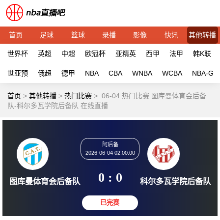
首页
足球
篮球
录播
影像
快讯
其他转播
世界杯
英超
中超
欧冠杯
亚精英
西甲
法甲
韩K联
世亚预
俄超
德甲
NBA
CBA
WNBA
WCBA
NBA-G
首页
>
其他转播
>
热门比赛
>
06-04 热门比赛 图库曼体育会后备
队-科尔多瓦学院后备队 在线直播
阿后备
2026-06-04 02:00:00
0 : 0