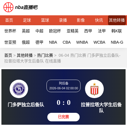
首页
足球
篮球
录播
影像
快讯
其他转播
世界杯
英超
中超
欧冠杯
亚精英
西甲
法甲
韩K联
世亚预
俄超
德甲
NBA
CBA
WNBA
WCBA
NBA-G
首页
>
其他转播
>
热门比赛
>
06-04 热门比赛 门多萨独立后备队-
拉普拉塔大学生后备队 在线直播
阿后备
2026-06-04 02:00:00
0 : 0