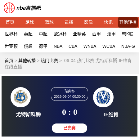
首页
足球
篮球
录播
影像
快讯
其他转播
世界杯
英超
中超
欧冠杯
亚精英
西甲
法甲
韩K联
世亚预
俄超
德甲
NBA
CBA
WNBA
WCBA
NBA-G
首页
>
其他转播
>
热门比赛
>
06-04 热门比赛 尤特斯科腾-IF维肯
在线直播
瑞典杯
2026-06-04 00:30:00
0 : 0