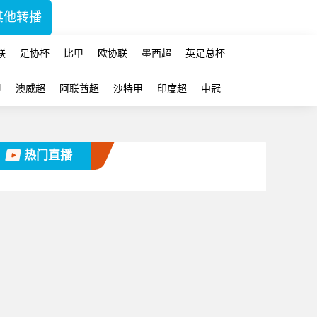
其他转播
联
足协杯
比甲
欧协联
墨西超
英足总杯
甲
澳威超
阿联酋超
沙特甲
印度超
中冠
热门直播