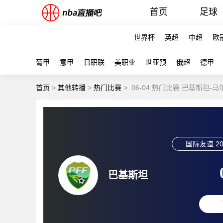
首页
足球
世界杯
英超
中超
欧
葡甲
意甲
日职联
美职业
世亚预
俄超
德甲
首页
>
其他转播
>
热门比赛
>
06-04 热门比赛 巴基斯坦-
国际友谊
20
巴基斯坦