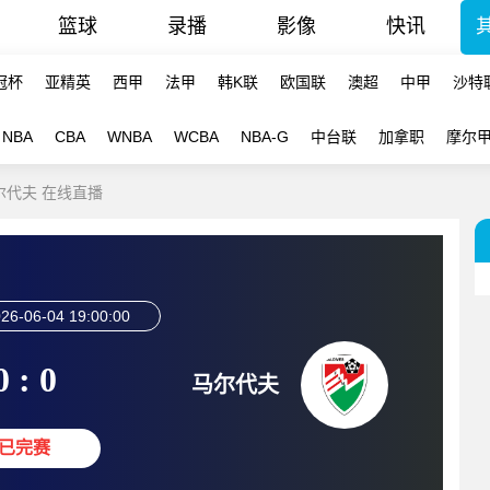
篮球
录播
影像
快讯
冠杯
亚精英
西甲
法甲
韩K联
欧国联
澳超
中甲
沙特
NBA
CBA
WNBA
WCBA
NBA-G
中台联
加拿职
摩尔
马尔代夫 在线直播
26-06-04 19:00:00
0 : 0
马尔代夫
已完赛