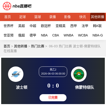
首页
足球
篮球
录播
影像
快讯
其他转播
世界杯
英超
中超
欧冠杯
亚精英
西甲
法甲
韩K联
世亚预
俄超
德甲
NBA
CBA
WNBA
WCBA
NBA-G
首页
>
其他转播
>
热门比赛
>
06-03 热门比赛 波士顿-佛蒙特绿队
在线直播
美乙2
2026-06-03 06:00:00
0 : 0