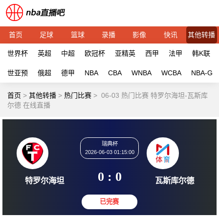
首页
足球
篮球
录播
影像
快讯
其他转播
世界杯
英超
中超
欧冠杯
亚精英
西甲
法甲
韩K联
世亚预
俄超
德甲
NBA
CBA
WNBA
WCBA
NBA-G
首页
>
其他转播
>
热门比赛
>
06-03 热门比赛 特罗尔海坦-瓦斯库
尔德 在线直播
瑞典杯
2026-06-03 01:15:00
0 : 0