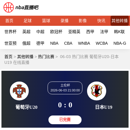
首页
足球
篮球
录播
影像
快讯
其他转播
世界杯
英超
中超
欧冠杯
亚精英
西甲
法甲
韩K联
世亚预
俄超
德甲
NBA
CBA
WNBA
WCBA
NBA-G
首页
>
其他转播
>
热门比赛
>
06-03 热门比赛 葡萄牙U20-日本
U19 在线直播
土伦杯
2026-06-03 21:00:00
0 : 0