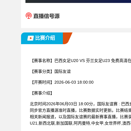
比赛介绍
【赛事名称】
巴西女足U20 VS 芬兰女足U23 免费高清
【赛事分类】
国际友谊
【开赛时间】
2026-06-03 18:00:00
【赛事介绍】
北京时间2026年06月03日 18:00分，国际友谊赛 :
同步官方直播源准时直播，比赛数据实时更新。比赛结
相关新闻报道，以及国际友谊赛的最新赛事直播，比赛录
U21,新西北联,新加国联,阿丙曼特,中女甲,女世界杯,