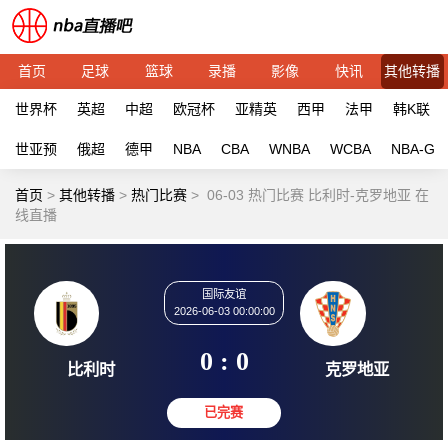
首页
足球
篮球
录播
影像
快讯
其他转播
世界杯
英超
中超
欧冠杯
亚精英
西甲
法甲
韩K联
世亚预
俄超
德甲
NBA
CBA
WNBA
WCBA
NBA-G
首页
>
其他转播
>
热门比赛
>
06-03 热门比赛 比利时-克罗地亚 在
线直播
国际友谊
2026-06-03 00:00:00
0 : 0