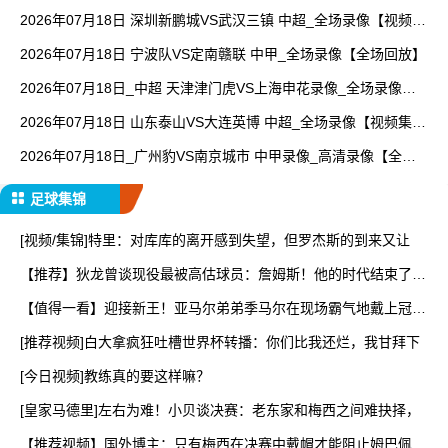
回放】
2026年07月18日 深圳新鹏城VS武汉三镇 中超_全场录像【视频集
锦】
2026年07月18日 宁波队VS定南赣联 中甲_全场录像【全场回放】
2026年07月18日_中超 天津津门虎VS上海申花录像_全场录像
【高清回放】
2026年07月18日 山东泰山VS大连英博 中超_全场录像【视频集
锦】
2026年07月18日_广州豹VS南京城市 中甲录像_高清录像【全场
回放】
足球集锦
[视频/集锦]特里：对库库的离开感到失望，但罗杰斯的到来又让
【推荐】狄龙曾谈现役最被高估球员：詹姆斯！他的时代结束了！
该
【值得一看】迎接新王！亚马尔弟弟季马尔在现场霸气地戴上冠军
帽
[推荐视频]白大拿疯狂吐槽世界杯转播：你们比我还烂，我甘拜下
[今日视频]教练真的要这样嘛？
[皇家马德里]左右为难！小贝谈决赛：老东家和梅西之间难抉择，
【推荐视频】国外博主：只有梅西在决赛中戴帽才能阻止姆巴佩赢